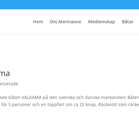
Hem
Om Marinaone
Medlemskap
Båtar
ama
oriserade
ignade båten VALKAMA på den svenska och danska markanden! Båten
s för 5 personer och en toppfart om ca 25 knop. Räckvidd som räck