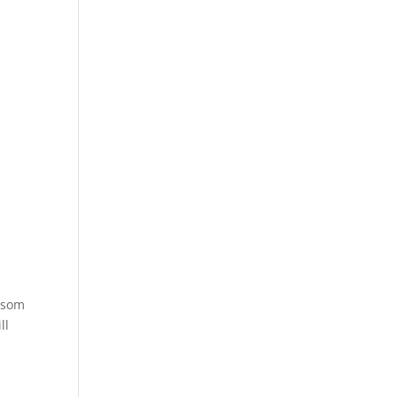
t som
ll