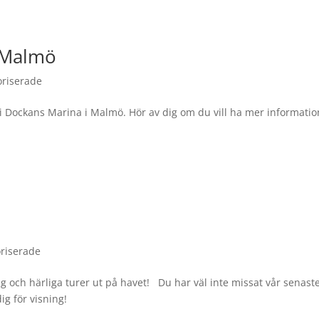
, Malmö
oriserade
 i Dockans Marina i Malmö. Hör av dig om du vill ha mer informatio
riserade
ng och härliga turer ut på havet! Du har väl inte missat vår senast
g för visning!