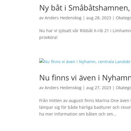
Ny båt i Småbåtshamnen
av
Anders Hedenskog
|
aug 28, 2023
|
Okateg
Nu har vi sjösatt vår Ribbåt X-rib 21 i Limhamn
provköra!
Nu finns vi även i Nyham
av
Anders Hedenskog
|
aug 27, 2023
|
Okateg
Från mitten av augusti finns Marina One även 
lämpar sig för både härliga badturer och resor 
ha mer information om båten och om...