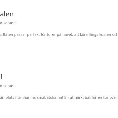
nalen
oriserade
. Båten passar perfekt för turer på havet, att köra längs kusten oc
!
oriserade
 sin plats i Limhamns småbåtshamn! En utmärkt båt för en tur över t