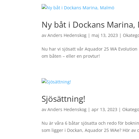
Ny båt i Dockans Marina
av
Anders Hedenskog
|
maj 13, 2023
|
Okateg
Nu har vi sjösatt vår Aquador 25 WA Evolution
om båten – eller en provtur!
Sjösättning!
av
Anders Hedenskog
|
apr 13, 2023
|
Okatego
Nu är våra 6 båtar sjösatta och redo för bokni
som ligger i Dockan, Aquador 25 WAe? Hör av di