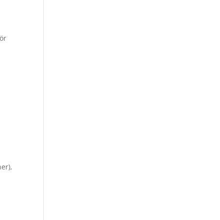
för
r
er),