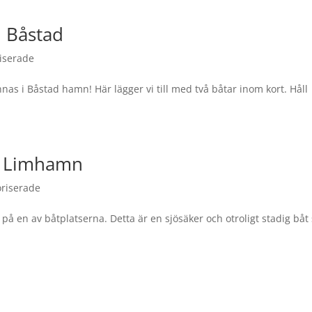
i Båstad
iserade
s i Båstad hamn! Här lägger vi till med två båtar inom kort. Håll
, Limhamn
riserade
å en av båtplatserna. Detta är en sjösäker och otroligt stadig bå