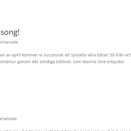
äsong!
oriserade
 av april kommer vi successivt att sjösätta våra båtar! Så från oc
emiärtur genom det smidiga båtlivet, som Marina One erbjuder.
riserade