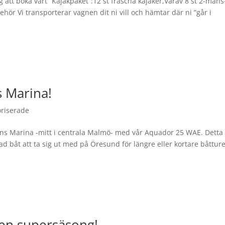
 att boka vårt ”Kajakpaket”:12 st fräscha kajaker,Varav 8 st 2-mans
lbehör Vi transporterar vagnen dit ni vill och hämtar där ni ”går i
s Marina!
riserade
ns Marina -mitt i centrala Malmö- med vår Aquador 25 WAE. Detta
d båt att ta sig ut med på Öresund för längre eller kortare båtture
en supersäsong!