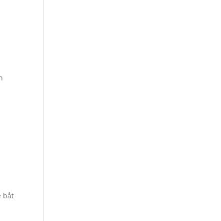
n
e båt