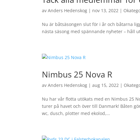
av
Anders Hedenskog
|
nov 13, 2022
|
Okatego
Nu är båtsäsongen slut för i år och båtarna li
nästa säsong med spännande nyheter – håll ut
Nimbus 25 Nova R
av
Anders Hedenskog
|
aug 15, 2022
|
Okateg
Nu har vår flotta utökats med en Nimbus 25 Nova
turer på havet och över till Danmark! Båten gö
wc, dusch, plotter med ekolod,...