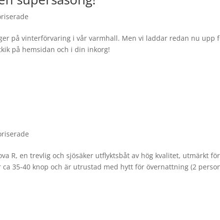
riserade
gger på vinterförvaring i vår varmhall. Men vi laddar redan nu upp 
kik på hemsidan och i din inkorg!
oriserade
 R, en trevlig och sjösäker utflyktsbåt av hög kvalitet, utmärkt fö
r ca 35-40 knop och är utrustad med hytt för övernattning (2 person