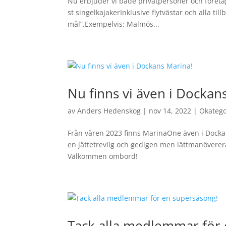
Nu erbjuder vi både privatpersoner och företag
st singelkajakerInklusive flytvästar och alla til
mål”.Exempelvis: Malmös...
Nu finns vi även i Dockan
av
Anders Hedenskog
|
nov 14, 2022
|
Okatego
Från våren 2023 finns MarinaOne även i Docka
en jättetrevlig och gedigen men lättmanöverera
Välkommen ombord!
Tack alla medlemmar för 